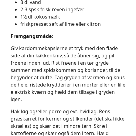
8 dl vand
2-3 spsk frisk reven ingefær
1½ dl kokosmælk
friskpresset saft af lime eller citron
Fremgangsmåde:
Giv kardommekapslerne et tryk med den flade
side af din køkkenkniv, så de åbner sig, og pil
frøene indeni ud. Rist frøene i en tør gryde
sammen med spidskommen og koriander, til de
begynder at dufte. Tag gryden af varmen og knus
de hele, ristede krydderier i en morter eller en lille
elektrisk kværn og hæld dem tilbage i gryden
igen.
Hak løg og/eller porre og evt. hvidløg. Rens
græskarret for kerner og stilkender (det skal ikke
skrælles) og skær det i mindre tern. Skræl
kartoflerne og skær også dem i tern. Hæld