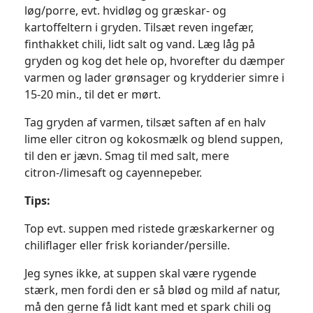
løg/porre, evt. hvidløg og græskar- og
kartoffeltern i gryden. Tilsæt reven ingefær,
finthakket chili, lidt salt og vand. Læg låg på
gryden og kog det hele op, hvorefter du dæmper
varmen og lader grønsager og krydderier simre i
15-20 min., til det er mørt.
Tag gryden af varmen, tilsæt saften af en halv
lime eller citron og kokosmælk og blend suppen,
til den er jævn. Smag til med salt, mere
citron-/limesaft og cayennepeber.
Tips:
Top evt. suppen med ristede græskarkerner og
chiliflager eller frisk koriander/persille.
Jeg synes ikke, at suppen skal være rygende
stærk, men fordi den er så blød og mild af natur,
må den gerne få lidt kant med et spark chili og